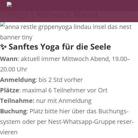
Gruppen-Yoga
Yoga
🧘‍♀️Yoga | Mittwoch Abend
✨ Sanftes Yoga für die Seele
Wann
: aktuell immer Mitt­woch Abend, 19.00–
20.00 Uhr
Anmel­dung
: bis 2 Std vorher
Plätze
: maximal 6 Teil­nehmer vor Ort
Teil­nahme:
nur mit Anmel­dung
Buchung
: Platz bitte hier über das Buchungs­
system oder per Nest-Whatsapp-Gruppe reser­
vieren